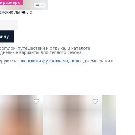
е размеры
енские льняные
₽
зину
огулок, путешествий и отдыха. В каталоге
едневные варианты для теплого сезона.
ируются с
женскими футболками, поло
, джемперами и