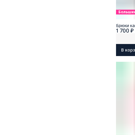
Больши
Брюки ка
1 700 ₽
В кор