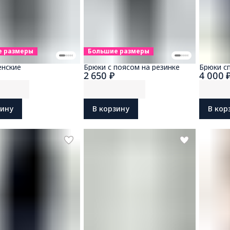
е размеры
Большие размеры
енские
Брюки с поясом на резинке
Брюки с
2 650 ₽
4 000 
зину
В корзину
В кор