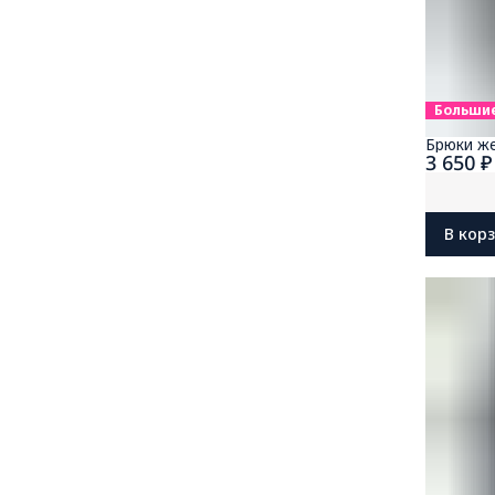
Больши
Брюки ж
3 650 ₽
В кор