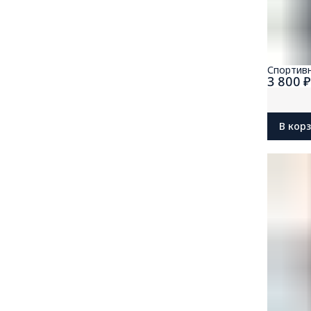
Спортив
3 800 
В кор