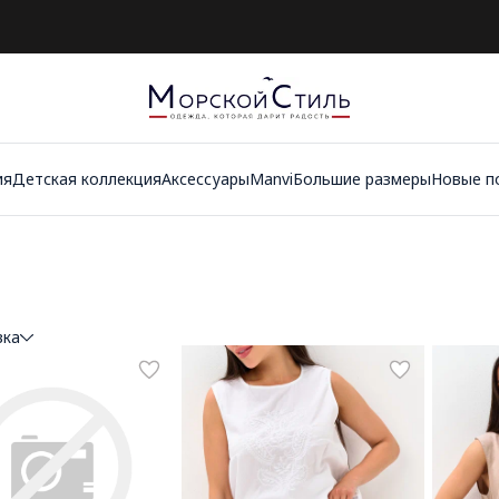
ия
Детская коллекция
Аксессуары
Manvi
Большие размеры
Новые п
вка