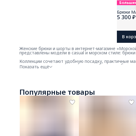
Больши
Брюки Ma
5 300 ₽
В кор
Женские брюки и шорты в интернет-магазине «Морской
представлены модели в casual и морском стиле: брюки
Коллекции сочетают удобную посадку, практичные ма
жилетами, помогая создавать расслабленные образы д
Показать ещё
Женские брюки и шорт
Популярные товары
В ассортименте представлены модели для разных сезо
женские брюки свободного и прямого кроя;
летние шорты для отдыха и прогулок;
брюки и шорты в casual-стиле;
модели из хлопка и легких смесовых тканей;