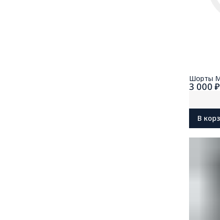
Шорты M
3 000 
В кор