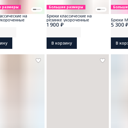
е размеры
Большие размеры
Больши
ассические на
Брюки классические на
укороченные
резинке укороченные
Брюки M
1 900 ₽
5 300 
зину
В корзину
В кор