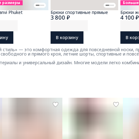
е размеры
Больши
nvi Phuket
Брюки спортивные прямые
Брюки ж
3 800 ₽
4 100 
зину
В корзину
В кор
 стиль» — это комфортная одежда для повседневной носки, пр
 свободного и прямого кроя, летние шорты, спортивные и повс
териалы и универсальный дизайн. Многие модели легко комбин
ля города и отдыха у моря.
ы на каждый день
нов и сценариев носки: