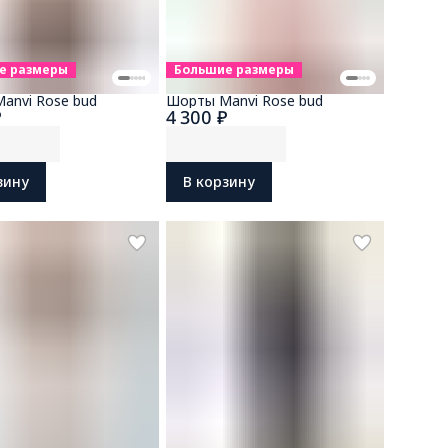
е размеры
Большие размеры
anvi Rose bud
Шорты Manvi Rose bud
₽
4 300 ₽
зину
В корзину