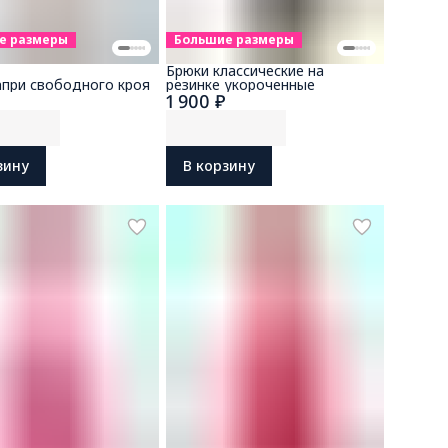
е размеры
Большие размеры
Брюки классические на
апри свободного кроя
резинке укороченные
1 900 ₽
зину
В корзину