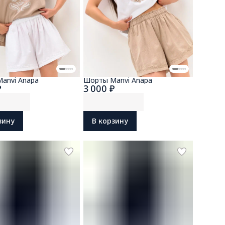
anvi Anapa
Шорты Manvi Anapa
₽
3 000 ₽
зину
В корзину