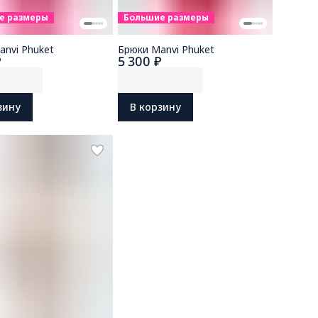
е размеры
Большие размеры
anvi Phuket
Брюки Manvi Phuket
₽
5 300 ₽
зину
В корзину