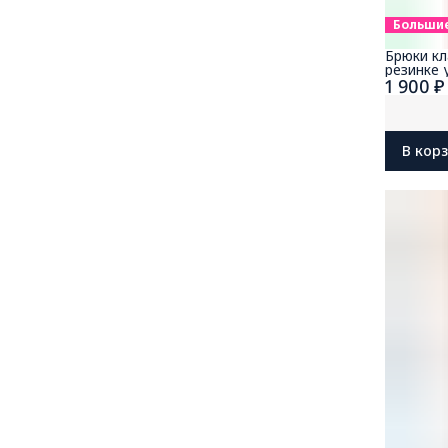
Больши
Брюки кл
резинке 
1 900 ₽
В кор