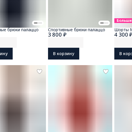
Больши
ные брюки палаццо
Спортивные брюки палаццо
Шорты M
₽
3 800 ₽
4 300 
зину
В корзину
В кор