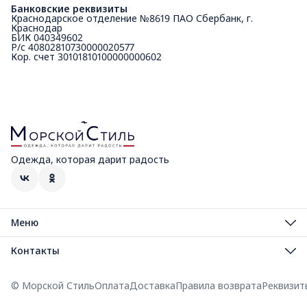
Банковские реквизиты
Краснодарское отделение №8619 ПАО Сбербанк, г.
Краснодар
БИК 040349602
Р/с 40802810730000020577
Кор. счет 30101810100000000602
Одежда, которая дарит радость
Меню
Мужская коллекция
Распродажа
Контакты
Женская коллекция
Адрес
Детская коллекция
г. Сочи, район Сириус, Нижнеимеретинская улица, 30
Аксессуары
© Морской Стиль
Оплата
Доставка
Правила возврата
Реквизит
Телефон
Manvi
8 (800) 234-10-25
Большие размеры
Режим работы