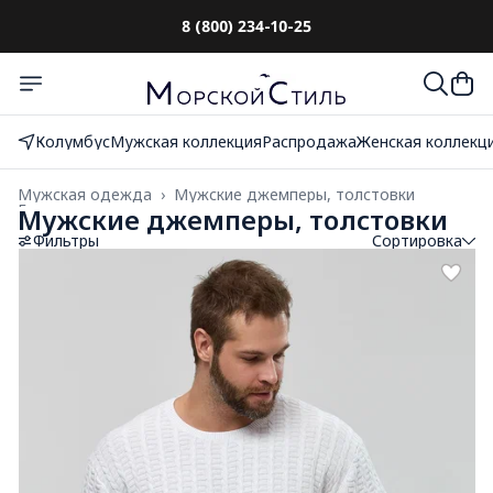
8 (800) 234-10-25
До 10 000₽
с оплатой при получении
Колумбус
Мужская коллекция
Распродажа
Женская коллекц
Мужская одежда
›
Мужские джемперы, толстовки
Главная
›
Мужские джемперы, толстовки
Фильтры
Сортировка