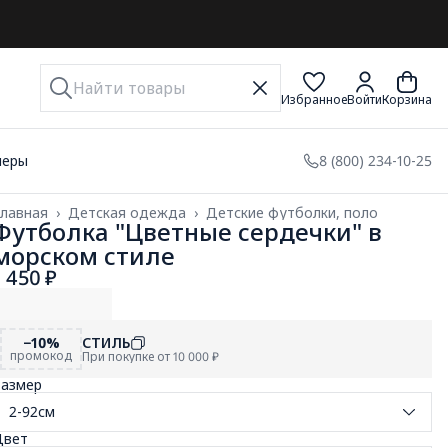
Избранное
Войти
Корзина
меры
8 (800) 234-10-25
лавная
›
Детская одежда
›
Детские футболки, поло
Футболка "Цветные сердечки" в
морском стиле
1 450 ₽
−10%
СТИЛЬ
промокод
При покупке от 10 000 ₽
Размер
2-92см
Цвет