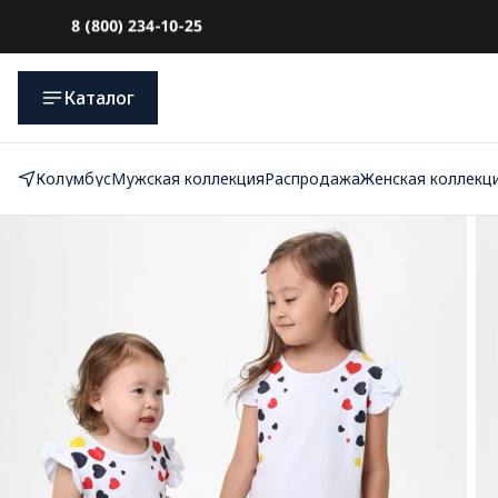
До 10 000₽
с оплатой при получении
Каталог
Колумбус
Мужская коллекция
Распродажа
Женская коллекц