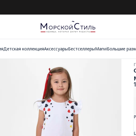
ия
Детская коллекция
Аксессуары
Бестселлеры
Manvi
Большие раз
Г