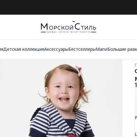
ия
Детская коллекция
Аксессуары
Бестселлеры
Manvi
Большие раз
Г