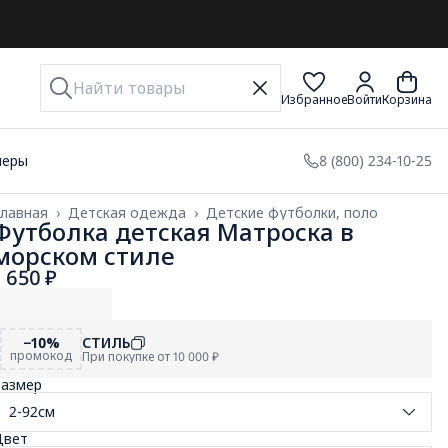
Избранное
Войти
Корзина
меры
8 (800) 234-10-25
лавная
›
Детская одежда
›
Детские футболки, поло
Футболка детская Матроска в
морском стиле
1 650 ₽
−10%
СТИЛЬ
промокод
При покупке от 10 000 ₽
Размер
2-92см
Цвет