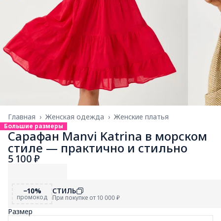
Главная
›
Женская одежда
›
Женские платья
Большие размеры
Сарафан Manvi Katrina в морском
стиле — практично и стильно
5 100 ₽
−10%
СТИЛЬ
промокод
При покупке от 10 000 ₽
Размер