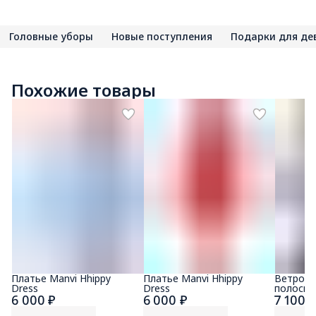
Головные уборы
Новые поступления
Подарки для де
Похожие товары
Платье Manvi Hhippy
Платье Manvi Hhippy
Ветровк
Dress
Dress
полоску
6 000 ₽
6 000 ₽
7 100 