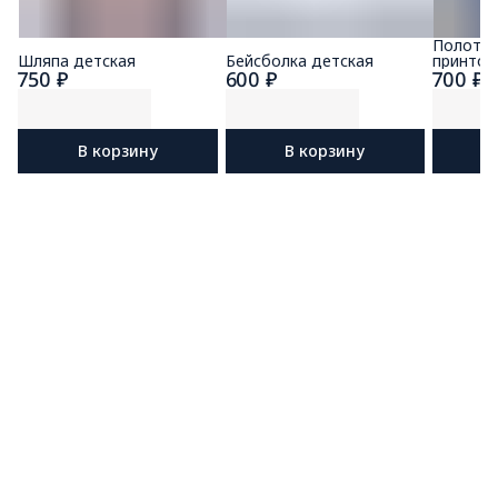
Полотен
Шляпа детская
Бейсболка детская
принтом
750 ₽
600 ₽
700 ₽
глубины
В корзину
В корзину