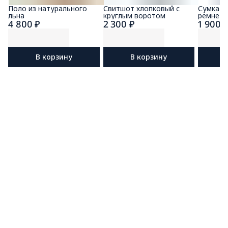
Поло из натурального
Свитшот хлопковый с
Сумка ч
льна
круглым воротом
ремне
4 800 ₽
2 300 ₽
1 900 
В корзину
В корзину