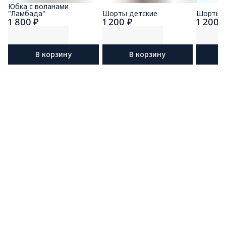
Юбка с воланами
"Ламбада"
Шорты детские
Шорты д
1 800 ₽
1 200 ₽
1 200 
В корзину
В корзину