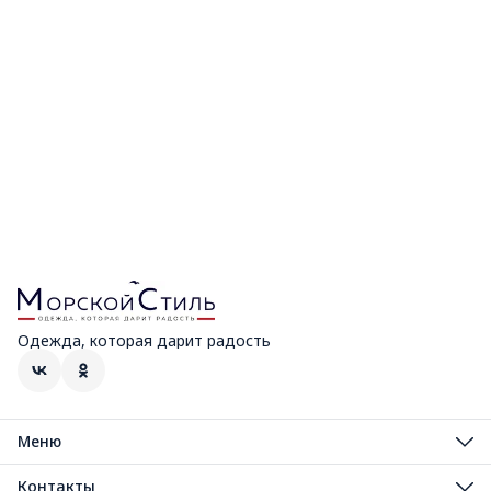
Одежда, которая дарит радость
Меню
Мужская коллекция
Распродажа
Контакты