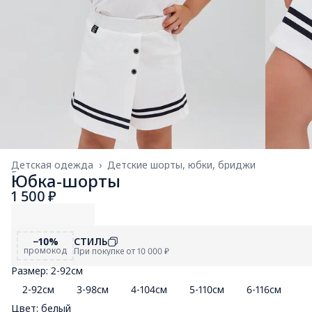
Детская одежда
›
Детские шорты, юбки, бриджи
Главная
›
Юбка-шорты
1 500 ₽
−10%
СТИЛЬ
промокод
При покупке от 10 000 ₽
Размер: 2-92см
2-92см
3-98см
4-104см
5-110см
6-116см
7
Цвет: белый